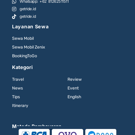
Whatsapp: +62 81262511511
getride.id
getride.id
Layanan Sewa
Sewa Mobil
Sewa Mobil Zenix
BookingToGo
Kategori
Travel
Review
News
Event
Tips
English
Itinerary
Metode Pembayaran