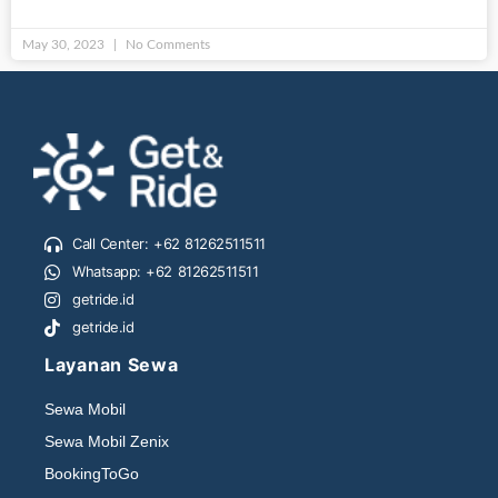
May 30, 2023
No Comments
Call Center: +62 81262511511
Whatsapp: +62 81262511511
getride.id
getride.id
Layanan Sewa
Sewa Mobil
Sewa Mobil Zenix
BookingToGo