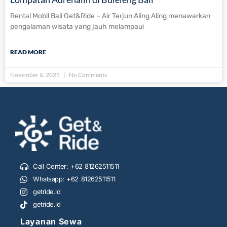
Rental Mobil Bali Get&Ride – Air Terjun Aling Aling menawarkan
pengalaman wisata yang jauh melampaui
READ MORE
November 6, 2025
No Comments
Call Center: +62 81262511511
Whatsapp: +62 81262511511
getride.id
getride.id
Layanan Sewa