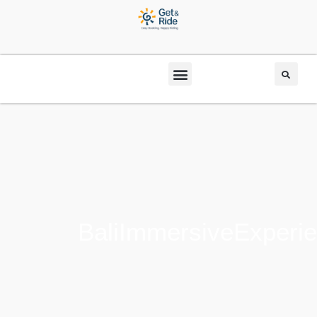
BaliImmersiveExperi