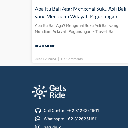
Apa Itu Bali Aga? Mengenal Suku Asli Bali
yang Mendiami Wilayah Pegunungan
Apa Itu Bali Aga? Mengenal Suku Asli Bali yang
Mendiami Wilayah Pegunungan – Travel. Bali
READ MORE
June 19, 2023
No Comments
Call Center: +62 81262511511
Whatsapp: +62 81262511511
getride.id